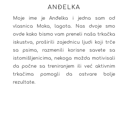
ANĐELKA
Moje ime je Anđelka i jedna sam od
vlasnica Moka, lagota. Nas dvoje smo
ovde kako bismo vam preneli naša trkačka
iskustva, proširili zajednicu ljudi koji trče
sa psima, razmenili korisne savete sa
istomišljenicima, nekoga možda motivisali
da počne sa treniranjem ili već aktivnim
trkačima pomogli da ostvare bolje
rezultate.