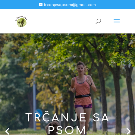
trcanjesapsom@gmail.com
TRČANJE SA
PSOM