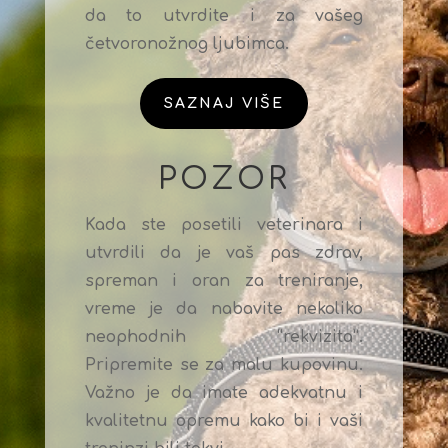
da to utvrdite i za vašeg
četvoronožnog ljubimca.
SAZNAJ VIŠE
POZOR
Kada ste posetili veterinara i
utvrdili da je vaš pas zdrav,
spreman i oran za treniranje,
vreme je da nabavite nekoliko
neophodnih “rekvizita”.
Pripremite se za malu kupovinu.
Važno je da imate adekvatnu i
kvalitetnu opremu kako bi i vaši