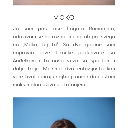
MOKO
Ja sam pas rase Lagoto Romanjolo,
odazivam se na razna imena, ali pre svega
na „Moko, fuj to“. Sa dve godine sam
napravio prve trkačke poduhvate sa
Anđelkom i ta naša veza sa sportom i
dalje traje. Mi smo dva entuzijasta koji
vole život i biraju najbolji način da u istom
maksimalno uživaju – trčanjem.