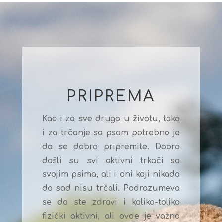
PRIPREMA
Kao i za sve drugo u životu, tako
i za trčanje sa psom potrebno je
da se dobro pripremite. Dobro
došli su svi aktivni trkači sa
svojim psima, ali i oni koji nikada
do sad nisu trčali. Podrazumeva
se da ste zdravi i koliko-toliko
fizički aktivni, ali ovde je važno