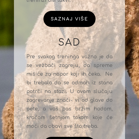
treninzi bili takvi.
SAZNAJ VIŠE
SAD
Pre svakog treninga važno je da
se vežbači zagreju, da spreme
mišiće za napor koji ih čeka. Ne
bi trebalo da se odmah iz stana
potrči na stazi. U ovom slučaju
zagrevanje znači- vi od glave do
pete, a vaš pas bržim hodom,
kraćom šetnjom tokom koje će
moći da obavi sve što treba.